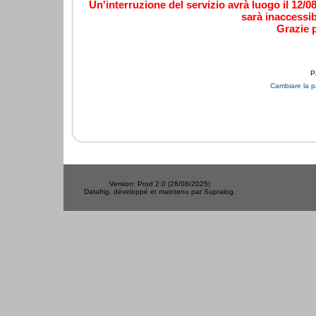
Un'interruzione del servizio avrà luogo il 12/0
sarà inaccessib
Grazie 
P
Cambiare la 
Version: Prod 2.0 (28/08/2025) 
Datafrig, développé et maintenu par Supralog. 