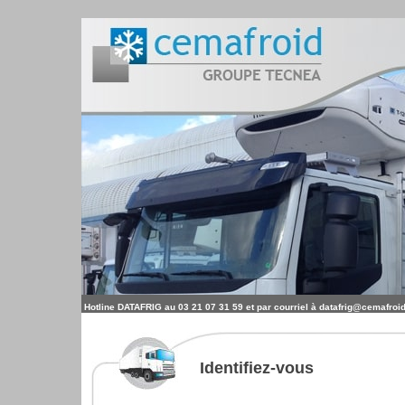
Hotline DATAFRIG au 03 21 07 31 59 et par courriel à datafrig@cemafroid
Identifiez-vous 