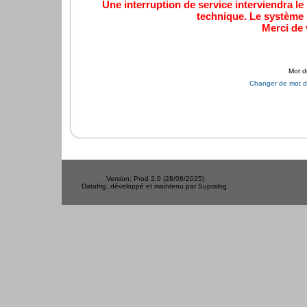
Une interruption de service interviendra l
technique. Le système s
Merci de
Mot d
Changer de mot d
Version: Prod 2.0 (28/08/2025) 
Datafrig, développé et maintenu par Supralog. 